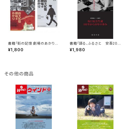
書籍「街の記憶 劇場のあかり
書籍「語る、ふるさと 安吾200
新潟県 映画館と観客の歴史」
7-2016 安吾探索ノート第8
¥1,800
¥1,980
号」
その他の商品