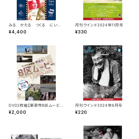
みる かたる つくる にいが
月刊ウインド2024年11月号
た映画130年史
¥4,400
¥330
DVD2枚組【新潟市8区ムービー
月刊ウインド2024年9月号
2015-2019】制作：にいがた映
¥2,000
¥220
画塾