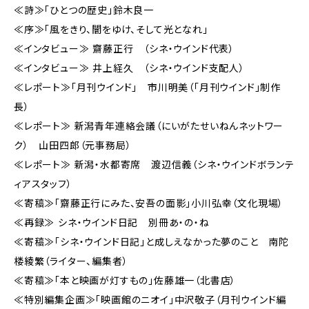
≪詩≫「ひとつの歴史」鈴木良一
≪序≫「風をきり、闇をゆけ、そして光となれ」
≪インタビュー≫ 齋藤正行 （シネ・ウインド代表）
≪インタビュー≫ 井上経久 （シネ・ウインド支配人）
≪レポート≫「月刊ウインド」 市川明美（「月刊ウインド」制作
長）
≪レポート≫ 新潟青年連絡会議（にいがたせいねんネットワー
ク） 山田四郎（元事務局）
≪レポート≫ 新潟・水都寄席 渡辺信義（シネ・ウインドボランテ
ィアスタッフ）
≪寄稿≫「齋藤正行にみた、安吾の面影」小川弘幸（文化現場）
≪再録≫ シネ・ウインド日記 別冊あ・の・ね
≪寄稿≫「シネ・ウインド日記」と成しえなかった夢のこと 南陀
楼綾繁（ライター、編集者）
≪寄稿≫「本と映画が灯すもの」佐藤雄一（北書店）
≪特別編集企画≫「映画館のニオイ」中沢敬子（月刊ウインド編