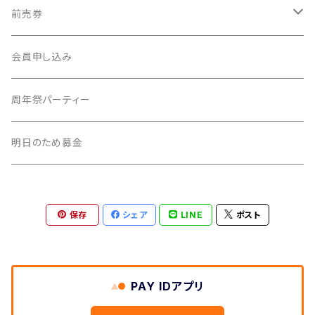
前売券
新・社会科見学
会員申し込み
周年祭パーティー
明日のため募金
保存
シェア
LINE
ポスト
PAY IDアプリ