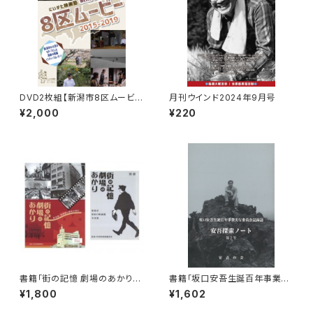
DVD2枚組【新潟市8区ムービー
月刊ウインド2024年9月号
2015-2019】制作：にいがた映
¥2,000
¥220
画塾
書籍「街の記憶 劇場のあかり
書籍「坂口安吾生誕百年事業実
新潟県 映画館と観客の歴史」
行委員会記録誌 安吾探索ノー
¥1,800
¥1,602
ト第7号」