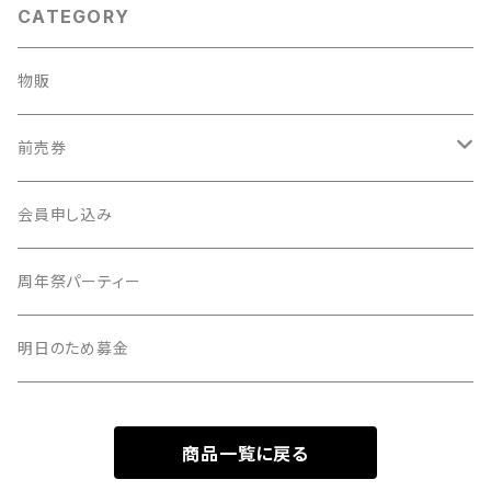
CATEGORY
物販
前売券
新・社会科見学
会員申し込み
周年祭パーティー
明日のため募金
商品一覧に戻る