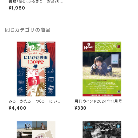
書籍「語る、ふるさと 安吾200
7-2016 安吾探索ノート第8
¥1,980
号」
同じカテゴリの商品
みる かたる つくる にいが
月刊ウインド2024年11月号
た映画130年史
¥4,400
¥330