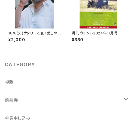
10/6(火)ナタリー石田〈愛しの
月刊ウインド2024年11月号
映画主題歌を歌う〉ライブ前売
¥2,000
¥330
券
CATEGORY
物販
前売券
新・社会科見学
会員申し込み