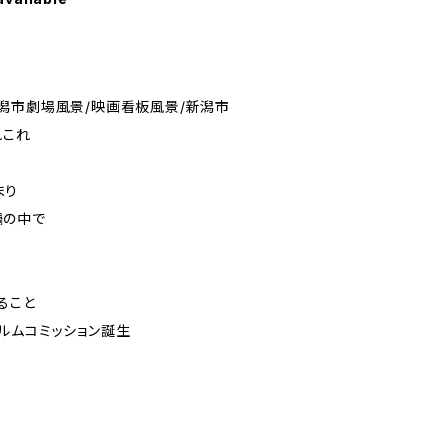
潟市劇場風景/映画看板風景/新潟市
れこれ
まり
禍の中で
ること
ルムコミッション誕生