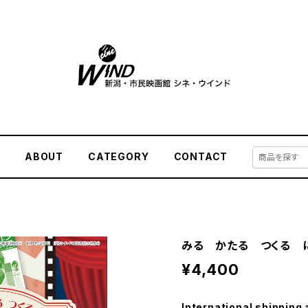
E
ABOUT
CATEGORY
CONTACT
みる かたる つくる 
¥4,400
International shipping 