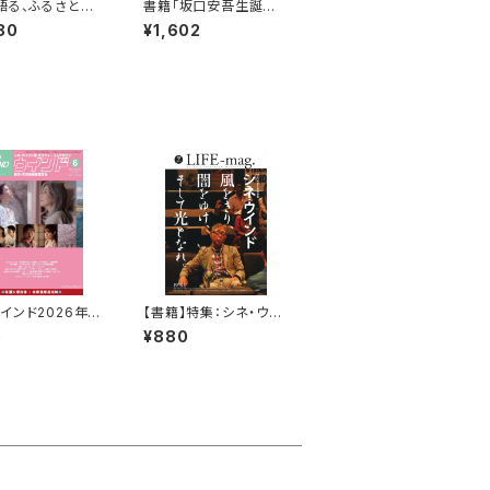
語る、ふるさと
書籍「坂口安吾生誕百
007-2016 安
年事業実行委員会記録
80
¥1,602
ノート第8号」
誌 安吾探索ノート第7
号」
インド2026年6
【書籍】特集：シネ・ウイ
ンド LIFE-mag.vol.
0
¥880
007