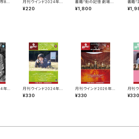
潟市8区
月刊ウインド2024年9
書籍「街の記憶 劇場の
書籍「
019】
月号
あかり 新潟県 映画館
安吾2
¥220
¥1,800
¥1,9
映画塾
と観客の歴史」
吾探索
4年9
月刊ウインド2024年11
月刊ウインド2026年3
月刊ウ
月号
月号
月号
¥330
¥330
¥33