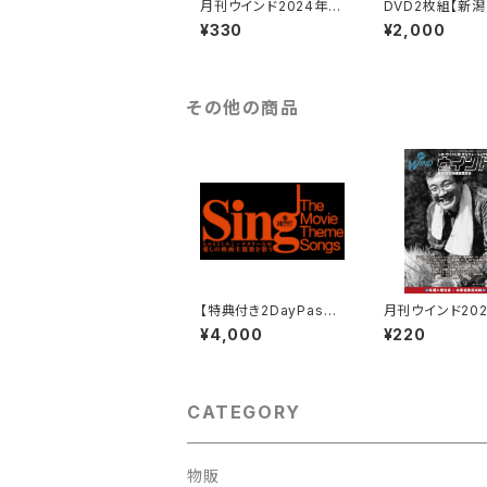
月刊ウインド2024年11
DVD2枚組【新
月号
ムービー 2015-2
¥330
¥2,000
制作：にいがた
その他の商品
【特典付き2DayPass】
月刊ウインド202
10/6(火)ナタリー石田
月号
¥4,000
¥220
＆10/27(火)えのもとく
みこ〈愛しの映画主題歌
を歌う〉
CATEGORY
物販