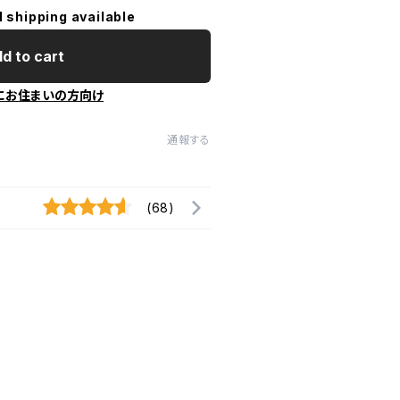
l shipping available
d to cart
にお住まいの方向け
通報する
(68)