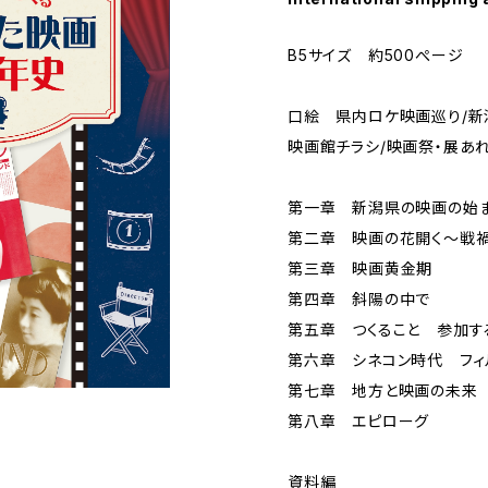
B5サイズ 約500ぺージ
口絵 県内ロケ映画巡り/新
映画館チラシ/映画祭・展あ
第一章 新潟県の映画の始
第二章 映画の花開く～戦
第三章 映画黄金期
第四章 斜陽の中で
第五章 つくること 参加す
第六章 シネコン時代 フィ
第七章 地方と映画の未来
第八章 エピローグ
資料編