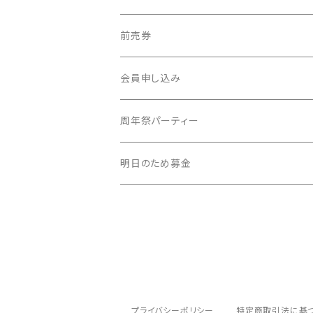
前売券
新・社会科見学
会員申し込み
周年祭パーティー
明日のため募金
プライバシーポリシー
特定商取引法に基