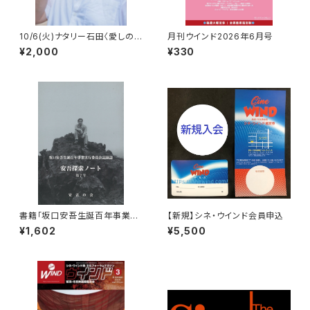
10/6(火)ナタリー石田〈愛しの
月刊ウインド2026年6月号
映画主題歌を歌う〉ライブ前売
¥2,000
¥330
券
書籍「坂口安吾生誕百年事業実
【新規】シネ・ウインド会員申込
行委員会記録誌 安吾探索ノー
¥1,602
¥5,500
ト第7号」