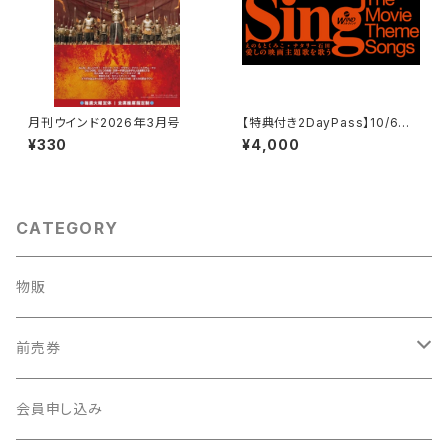
月刊ウインド2026年3月号
【特典付き2DayPass】10/6
(火)ナタリー石田＆10/27(火)え
¥330
¥4,000
のもとくみこ〈愛しの映画主題歌
を歌う〉
CATEGORY
物販
前売券
新・社会科見学
会員申し込み